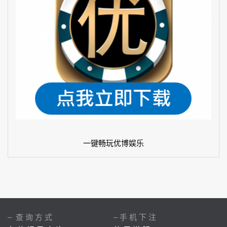
一键畅玩优博娱乐
– 查 询 方 式
– 手 机 下 注