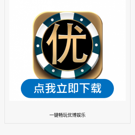
一键畅玩优博娱乐