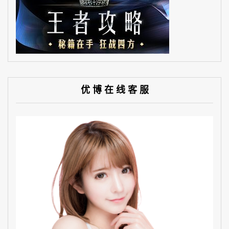
优 博 在 线 客 服