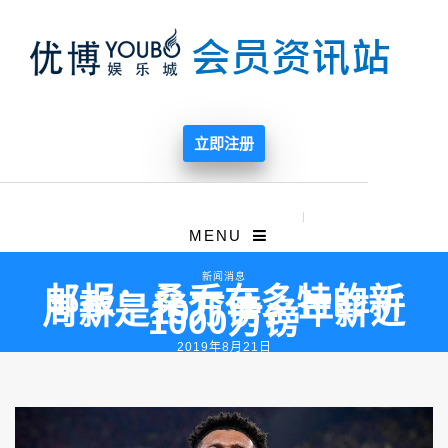
立即注册
MENU
新闻消息
邮报：桑乔在多特的新
周薪是19万镑，年薪近
1000万镑
2019年8月21日