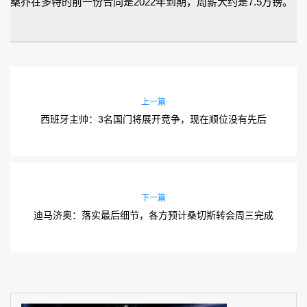
桑乔在多特的前一份合同是2022年到期，周薪大约是7.5万镑。
上一篇
西班牙主帅：3名国门将展开竞争，现在顺位没有先后
下一篇
迪马济奥：落实最后细节，各方预计桑切斯转会周三完成