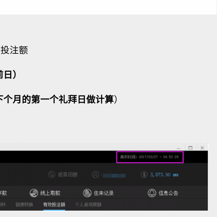
效投注额
前日）
下个月的第一个礼拜日做计算
）
）