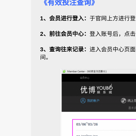
《有效投注查询》
1、会员进行登入：
于官网上方进行登
2、前往会员中心：
登入账号后，点击
3、查询往来记录：
进入会员中心页面
间。