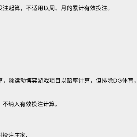
的投注起算，不适用以周、月的累计有效投注。
算，除运动博奕游戏项目以赔率计算，但排除DG体育
，不纳入有效投注计算。
时投注庄家、