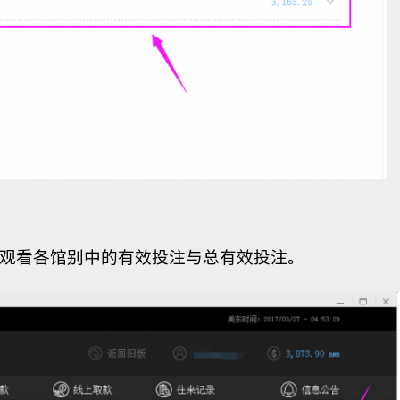
观看各馆别中的有效投注与总有效投注。