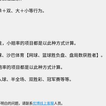
单＋双、大＋小等行为。
投注，小赔率的项目都是以此种方式计算。
、沙巴体育【网球、篮球胜负盘、盘局数获胜者】。
大赔率的项目都是以此种方式计算。
球、半全场、双胜彩、冠军赛等等。
不明白的问题，请联系
优博线上客服
人员。