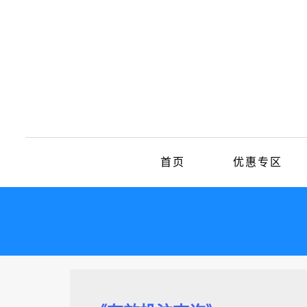
首页
优惠专区