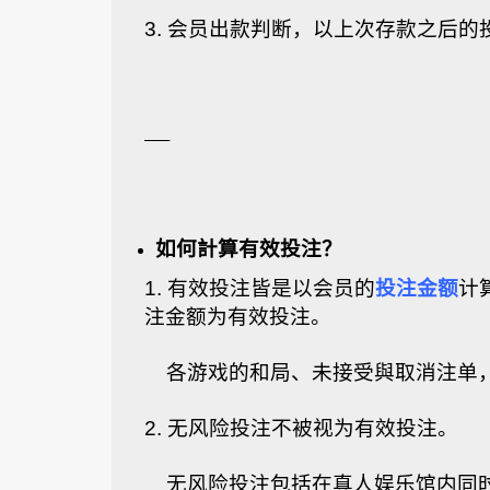
3. 会员出款判断，以上次存款之后
—–
如何計算有效投注？
1. 有效投注皆是以会员的
投注金额
计
注金额为有效投注。
各游戏的和局、未接受與取消注单
2. 无风险投注不被视为有效投注。
无风险投注包括在真人娱乐馆内同