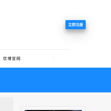
立即注册
优博官网