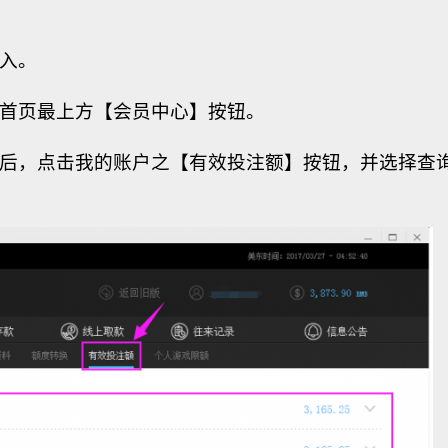
入。
首页最上方【会员中
心】按钮。
后，点击我的账户之【有效投注额】按钮，并选择查