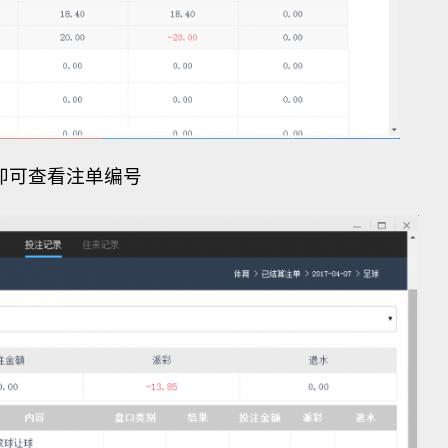
，即可查看注单编号