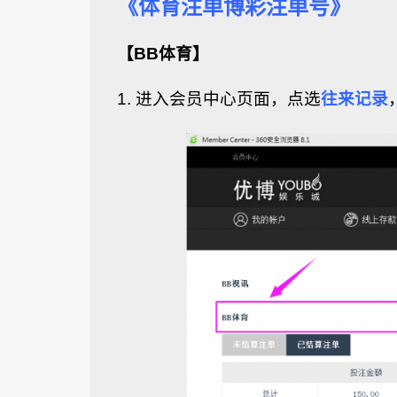
《体育注单博彩注单号》
【BB
体育】
1. 进入会员中心页面，点选
往来记录