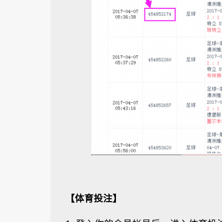
【
体育投注】