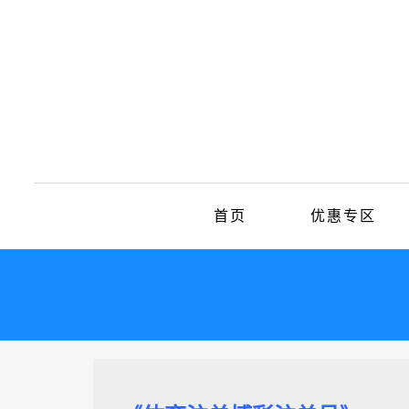
首页
优惠专区