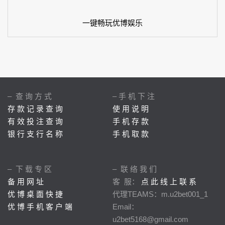
一键畅玩优博娱乐
– 查 询 方 式
– 手 机 下 注
存 款 记 录 查 询
使 用 说 明
有 效 投 注 查 询
手 机 存 款
银 行 支 行 名 称
手 机 取 款
– 下 载 专 区
– 联 络 我 们
备 用 网 址
客 服：
点 此 线 上 联 系
优 博 桌 面 快 捷
代理TEAMS：m.u2bet001_1
优 博 手 机 客 户 端
Email：
u2bet5168@gmail.com