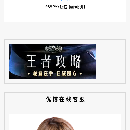
988PAY钱包 操作说明
优 博 在 线 客 服