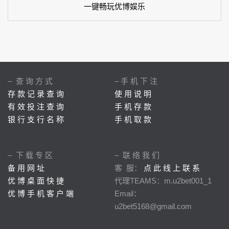
一键畅玩优博娱乐
– 查 询 方 式
– 手 机 下 注
存 款 记 录 查 询
使 用 说 明
有 效 投 注 查 询
手 机 存 款
银 行 支 行 名 称
手 机 取 款
– 下 载 专 区
– 联 络 我 们
备 用 网 址
客 服：
点 此 线 上 联 系
优 博 桌 面 快 捷
代理TEAMS：m.u2bet001_1
优 博 手 机 客 户 端
Email：
u2bet5168@gmail.com