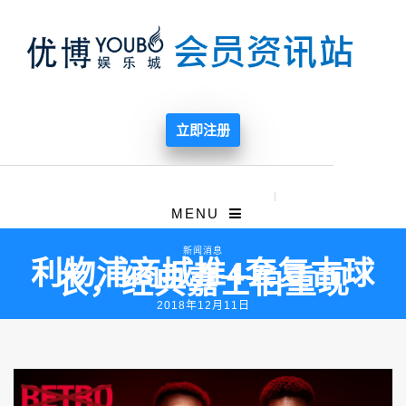
立即注册
MENU
新闻消息
利物浦商城推4套复古球
衣，经典嘉士伯重现
2018年12月11日