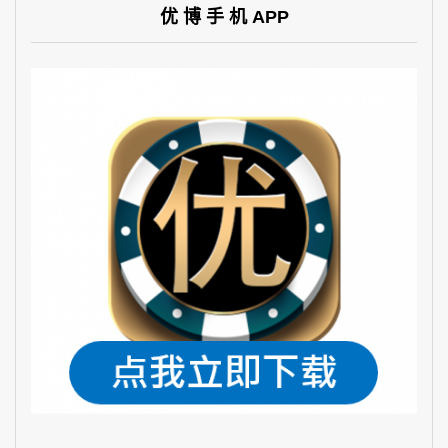
优 博 手 机 APP