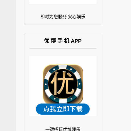
即时为您服务 安心娱乐
优 博 手 机 APP
一键畅玩优博娱乐