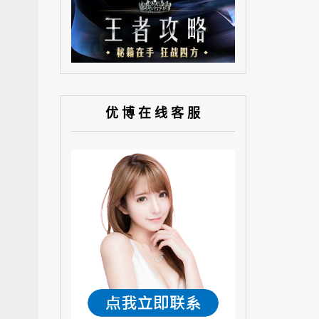
优 博 在 线 客 服