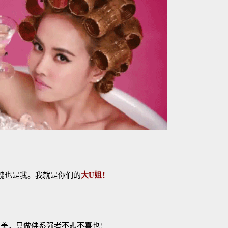
大U姐！
灵魂也是我。我就是你们的
，只做佛系强者不悲不喜也!